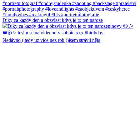
Diky za kazdy den a obzvlast kdyz je to ten naroze
Nedávno ( tedy uz vice nez rok:))jsem strávil něja