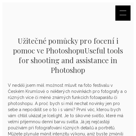
Užitečné pomůcky pro focení i
pomoc ve PhotoshopuUseful tools
for shooting and assistance in
Photoshop
V neděli jsem měl možnost mluvit na foto festivalu v
Českém Krumlově o některých novinkách pro fotografy a o
různých více či méně známých funkcích fotoaparátu či
photoshopu. A proč bych si měl nechat novinky jen pro
sebe a nepodělit se o to i s vámi? První věc, kterou bych
vám chtěl ukázat je Icelight. Je to šikovné světlo, které má
velmi příjemnou denní barvu světla. Já jej nejčastěji
používám při fotografování různých detailů a portrétů.
Můžete plynule měnit intenzitu výkonu, aniž byste změnili