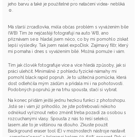
jeho barvu a také je použitelné pro natačení videa- nebliká
☺.
Má starší zrcadlovka, měla občas problém s vyvážením bíle
(WB) Tím že nejčastěji fotografují na auto WB, ano
přiznávam se☺ hladal jsem něco, co by mi pomohlo získat
lepší výsledky. Tak jsem našel expoDisk. Zajimavý filtr, který
mi pomaha i dnes s vyvážením bílé. Možná pomuže i vám.
Tím jak člověk fotografuje více a více hledá způsoby, jak si
práci ulehčit. Minimálně z pohledu fyzické námahy mi
pomohl black rapid popruh. Je to užitečná pomůcka, která
dost odlehčila mým zádům a přidala mi i na pohotovosti.
Podobných popruhů je na trhu spousta, stačí si vybrat.
Na konec přidám ještě jednu hezkou funkci z photoshopu.
Jistě se i vám již přihodilo, že jste potřebovali někoho
odněkud vyřiznout nebo změnit třeba pozadí za osobou s
rozcuchanými vlasy. Spousta z nás to řeší selekci,
lasem..ale to je většinou na dlouho. Zkuste použít
Background eraser tool (E) v možnostech nástroje nastavit
„sampling“once“ a toleranci kolem 50-60% procent. Pak si