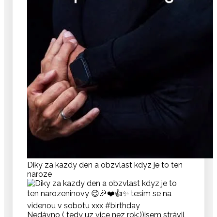
Diky za kazdy den a obzvlast kdyz je to ten
naroze
Nedávno ( tedy uz vice nez rok:))jsem strávil